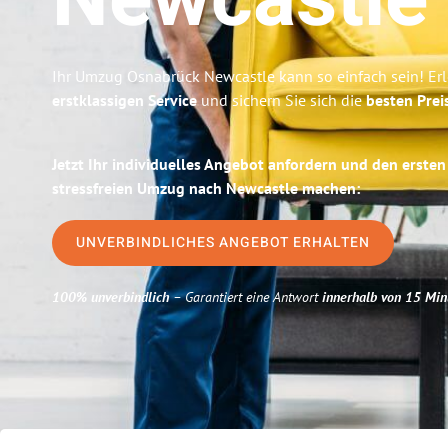
Newcastle
Ihr Umzug Osnabrück Newcastle kann so einfach sein! Er
erstklassigen Service
und sichern Sie sich die
besten Prei
Jetzt Ihr individuelles Angebot anfordern und den ersten
stressfreien Umzug nach Newcastle machen:
UNVERBINDLICHES ANGEBOT ERHALTEN
100% unverbindlich
– Garantiert eine Antwort
innerhalb von 15 Min