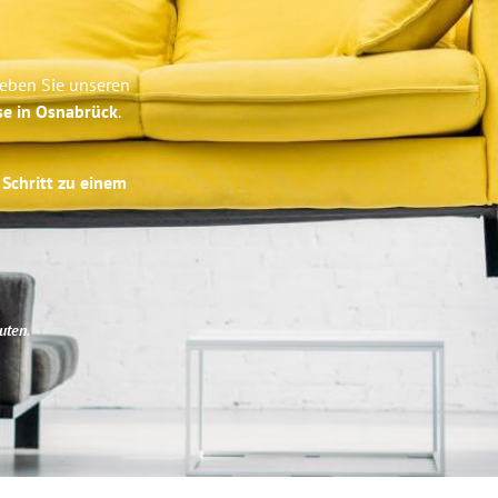
leben Sie unseren
se in Osnabrück
.
 Schritt zu einem
uten
.